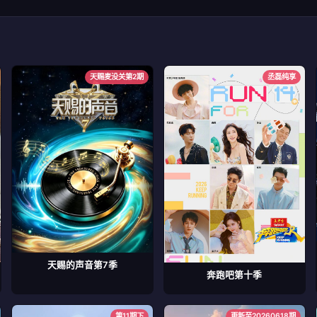
天赐麦没关第2期
丞磊纯享
天赐的声音第7季
奔跑吧第十季
第11期下
更新至20260618期