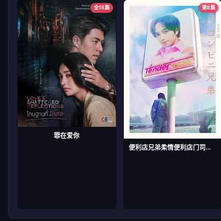
全18集
第8集
罪在爱你
便利店兄弟柔情便利店门司港小金村门市