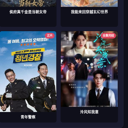
侯府真千金是当朝女帝
我能来回穿越玄幻世界
正片
全集完结
泠风知我意
青年警察