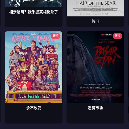
相亲陷阱？我手握真相反杀了
熊毛
正片
正片
永不改变
恶魔市场