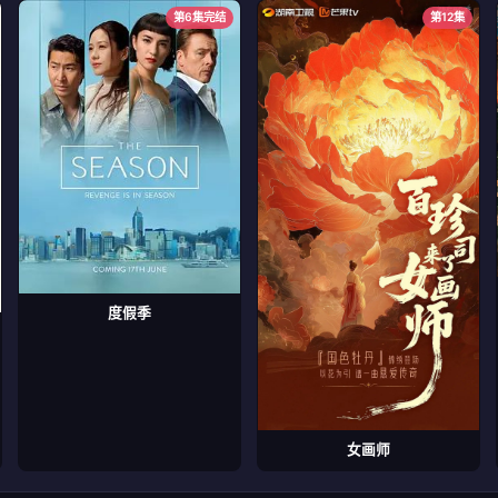
第6集完结
第12集
度假季
女画师