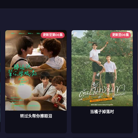
更新至第06集
更新至06集
当橘子掉落时
转过头帮你擦眼泪