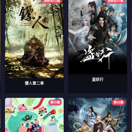
更新至03集
更新至37集
盗妖行
镖人第二季
第10集
第28集