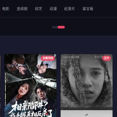
电影
连续剧
综艺
动漫
纪录片
留言板
错位2024
全集完结
正片