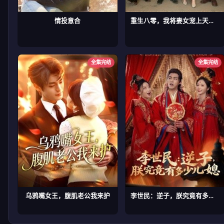
情投意合
重生八零，我将妻女宠上天第二部
全集完结
全集完结
乌鸦嘴女王，腹肌老公我来护
李世民：逆子，朕究竟有多少儿媳