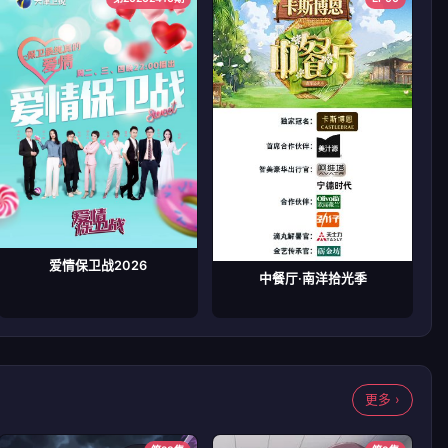
爱情保卫战2026
中餐厅·南洋拾光季
更多 ›