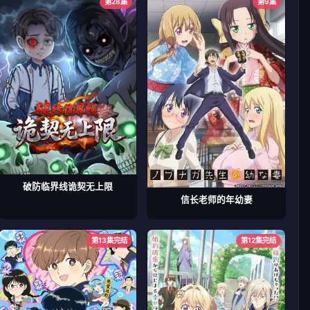
第28集
第9集
破防临界线诡契无上限
信长老师的年幼妻
第13集完结
第12集完结