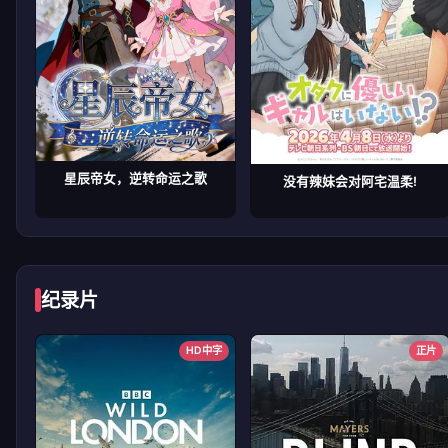
星辰帝女，逆转命运之歌
没有辣妹会对阿宅温柔!
纪录片
HD中字
正片