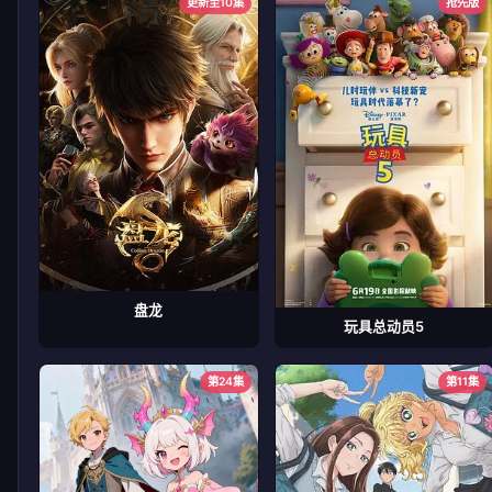
更新至10集
抢先版
盘龙
玩具总动员5
第24集
第11集