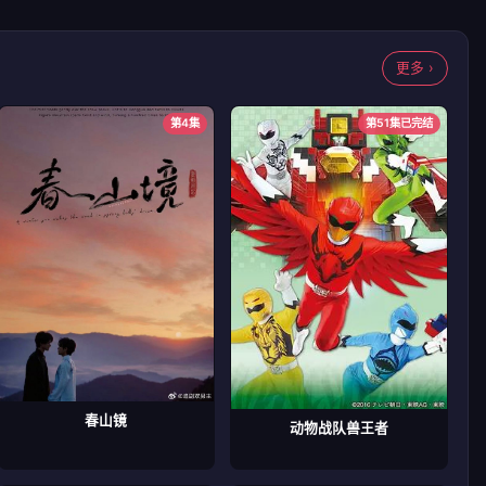
更多 ›
第4集
第51集已完结
春山镜
动物战队兽王者